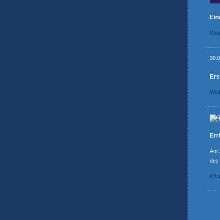
Ein
Wei
30.
Ers
Wei
19.
Err
Am 
des 
Wei